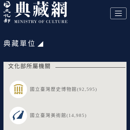
跳到主要內容
:::
典藏單位
:::
文化部所屬機關
國立臺灣歷史博物館(92,595)
國立臺灣美術館(14,985)